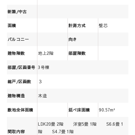
新築/中古
壁芯
面積
計測方式
バルコニー
向き
地上2階
建物階数
部屋階数
3号棟
部屋/区画番号
３
総戸/区画数
木造
建物構造
90.57m²
敷地全体面積
延べ床面積
LDK20畳 2階 洋室5畳 1階 S6.6畳 1
階 S4.7畳 1階
間取内容