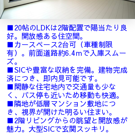
■20帖のLDKは2階配置で陽当たり良
好。開放感ある住空間。
■カースペース2台可（車種制限
有）。前面道路約6.4ｍで入庫スムー
ズ。
■SICや豊富な収納を完備。建物完成
済につき、即内見可能です。
■閑静な住宅地内で交通量も少な
く、バス停も近いため移動も快適。
■隣地が低層マンション敷地につ
き、視界が開けた明るい住まい。
■2階リビングからの眺望と開放感が
魅力。大型SICで玄関スッキリ。