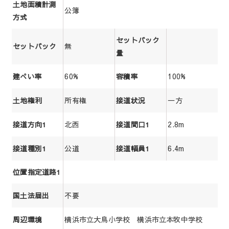
土地面積計測
公簿
方式
セットバック
無
セットバック
量
60%
100%
建ぺい率
容積率
所有権
一方
土地権利
接道状況
北西
2.8m
接道方向1
接道間口1
公道
6.4m
接道種別1
接道幅員1
位置指定道路1
不要
国土法届出
横浜市立大鳥小学校 横浜市立本牧中学校
周辺環境