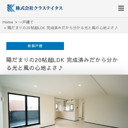
株式会社クラステイタス
地域のコミュニティーを大切にする企業
Home
一戸建て
陽だまりの20帖超LDK 完成済みだから分かる光と風の心地よさ♪
新築戸建
陽だまりの20帖超LDK 完成済みだから分か
る光と風の心地よさ♪