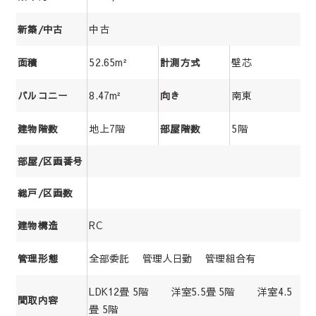
中古
新築/中古
52.65m²
壁芯
面積
計測方式
8.47m²
南東
バルコニー
向き
地上7階
5階
建物階数
部屋階数
部屋/区画番号
総戸/区画数
RC
建物構造
全部委託 管理人日勤 管理組合有
管理形態
LDK12畳 5階 洋室5.5畳 5階 洋室4.5
間取内容
畳 5階