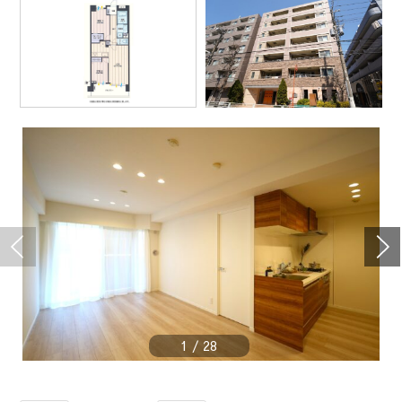
1
/
28