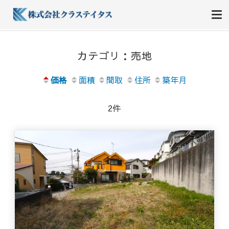
株式会社クラステイタス
地域のコミュニティーを大切にする企業
カテゴリ：売地
価格
面積
間取
住所
築年月
2件