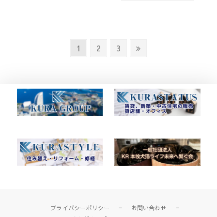
投
Page
Page
Page
Next
1
2
3
稿
page
ナ
ビ
ゲ
ー
シ
ョ
ン
プライバシーポリシー
お問い合わせ