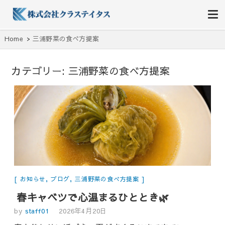
株式会社クラステイタス
地域のコミュニティーを大切にする企業
Home
三浦野菜の食べ方提案
カテゴリー:
三浦野菜の食べ方提案
お知らせ
,
ブログ
,
三浦野菜の食べ方提案
春キャベツで心温まるひととき🌿
by
staff01
2026年4月20日