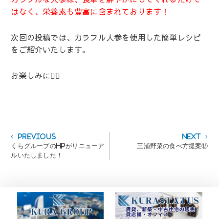
はなく、栄養素も豊富に含まれております！
次回の投稿では、カラフル人参を使用した簡単レシピ
をご紹介いたします。
お楽しみに💁‍♀️
投
Previous
Next
Previous
Next
post:
post:
くらグループのHPがリニューア
三浦野菜の食べ方提案⑰
稿
ルいたしました！
ナ
ビ
ゲ
ー
シ