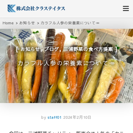
株式会社クラステイタス
地域のコミュニティーを大切にする企業
Home
お知らせ
カラフル人参の栄養素について🥕
,
,
お知らせ
ブログ
三浦野菜の食べ方提案
カラフル人参の栄養素について🥕
by
staff01
2024年2月10日