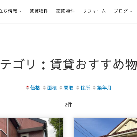
立ち情報
賃貸物件
売買物件
リフォーム
ブログ
テゴリ：賃貸おすすめ
価格
面積
間取
住所
築年月
2件