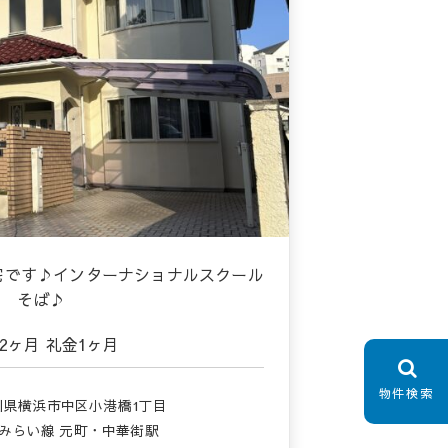
邸宅です♪インターナショナルスクール
そば♪
2ヶ月
礼金
1ヶ月
物件検索
川県横浜市中区小港橋1丁目
とみらい線 元町・中華街駅