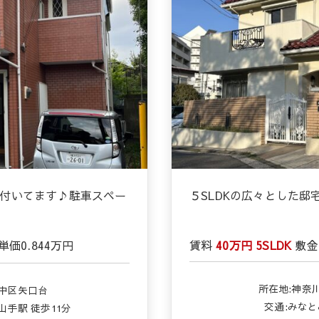
付いてます♪駐車スペー
５SLDKの広々とした
単価
0.844万円
賃料
40万円
5SLDK
敷金
所在地:神奈
中区矢口台
交通:みな
山手駅 徒歩11分