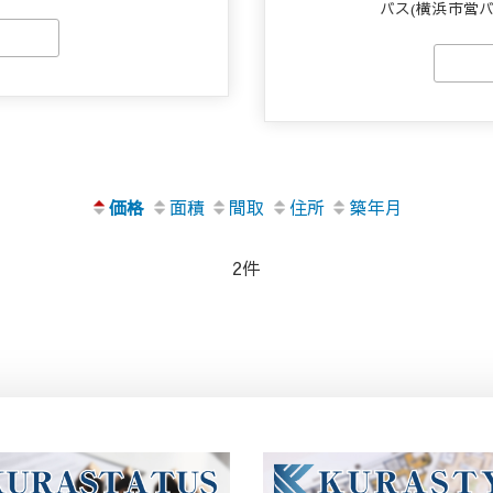
バス(横浜市営バ
価格
面積
間取
住所
築年月
2件