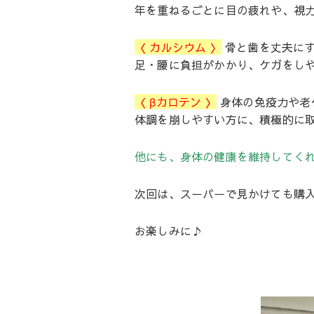
年を重ねるごとに目の疲れや、視
〈 カルシウム 〉
骨と歯を丈夫にす
足・腰に負担がかかり、ケガをし
〈
β
カロテン 〉
身体の免疫力や老
体調を崩しやすい方に、積極的に
他にも、身体の健康を維持してく
次回は、スーパーで見かけても購入
お楽しみに♪