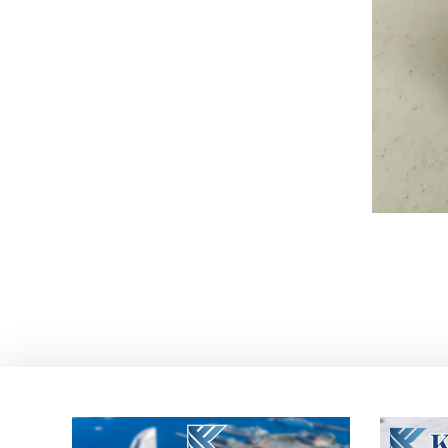
投
稿
ナ
ビ
ゲ
ー
シ