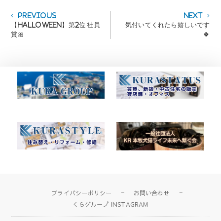
投
Previous
Next
Previous
Next
post:
post:
【Halloween】第2位 社員
気付いてくれたら嬉しいです
稿
賞🎀
🍀
ナ
ビ
ゲ
ー
シ
ョ
ン
プライバシーポリシー
お問い合わせ
くらグループ INSTAGRAM