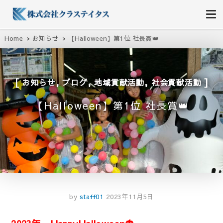
株式会社クラステイタス
地域のコミュニティーを大切にする企業
Home
お知らせ
【Halloween】第1位 社長賞👑
,
,
,
お知らせ
ブログ
地域貢献活動
社会貢献活動
【Halloween】第1位 社長賞👑
by
staff01
2023年11月5日