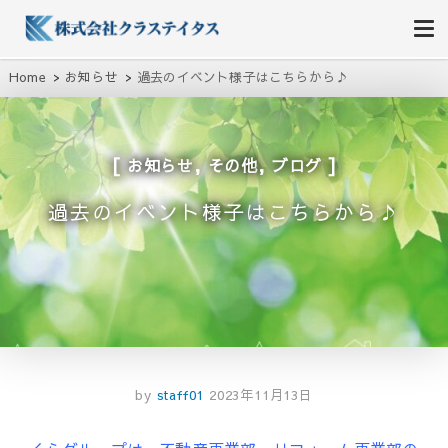
株式会社クラステイタス
地域のコミュニティーを大切にする企業
Home
お知らせ
過去のイベント様子はこちらから♪
,
,
お知らせ
その他
ブログ
過去のイベント様子はこちらから♪
by
staff01
2023年11月13日