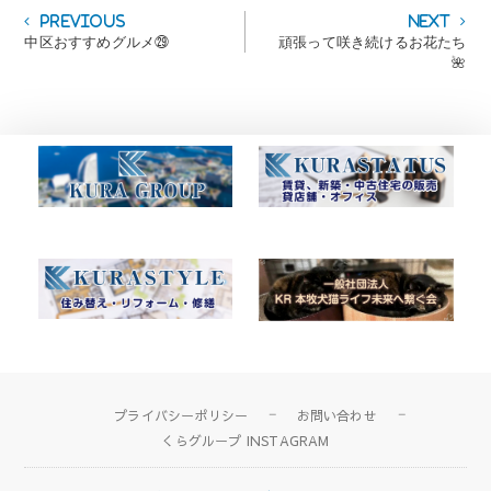
投
Previous
Next
Previous
Next
post:
post:
中区おすすめグルメ㉙
頑張って咲き続けるお花たち
稿
🌺
ナ
ビ
ゲ
ー
シ
ョ
ン
プライバシーポリシー
お問い合わせ
くらグループ INSTAGRAM