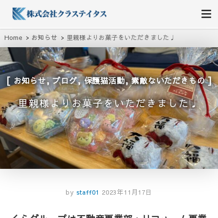
株式会社クラステイタス
地域のコミュニティーを大切にする企業
Home
お知らせ
里親様よりお菓子をいただきました♩
,
,
,
お知らせ
ブログ
保護猫活動
素敵ないただきもの
里親様よりお菓子をいただきました♩
by
staff01
2023年11月17日