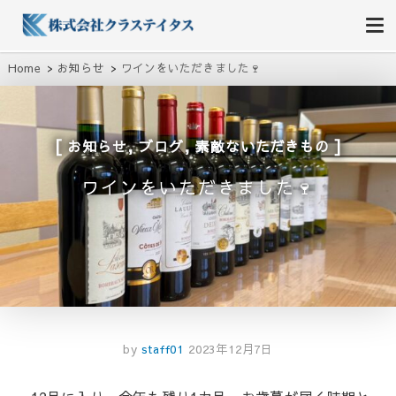
株式会社クラステイタス
地域のコミュニティーを大切にする企業
Home
お知らせ
ワインをいただきました🍷
,
,
お知らせ
ブログ
素敵ないただきもの
ワインをいただきました🍷
by
staff01
2023年12月7日