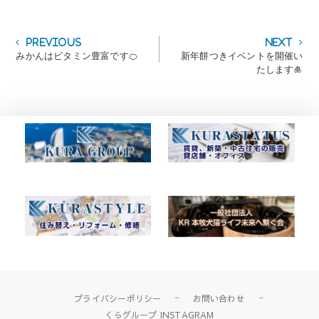
投
Previous
Next
Previous
Next
post:
post:
みかんはビタミン豊富です🍊
新年餅つきイベントを開催い
稿
たします🎍
ナ
ビ
ゲ
ー
シ
ョ
ン
プライバシーポリシー
お問い合わせ
くらグループ INSTAGRAM