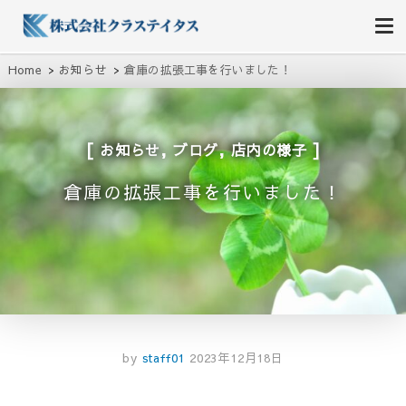
株式会社クラステイタス
地域のコミュニティーを大切にする企業
Home
お知らせ
倉庫の拡張工事を行いました！
,
,
お知らせ
ブログ
店内の様子
倉庫の拡張工事を行いました！
by
staff01
2023年12月18日