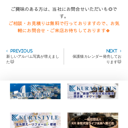
ご興味のある方は、当社にお問合せいただいも◎で
す。
ご相談・お見積りは無料で行っておりますので、
お気
軽にお問合せ・ご来店お待ちしております🍀
投
Previous
Next
Previous
Next
post:
post:
新しいアルバム写真が増えまし
保護猫カレンダー発売してお
稿
た🐱
ります🐱
ナ
ビ
ゲ
ー
シ
ョ
ン