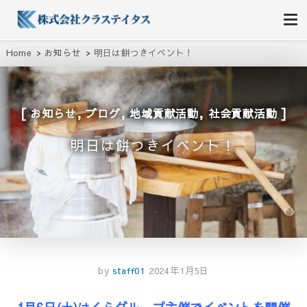
株式会社クラステイタス
地域のコミュニティーを大切にする企業
Home
お知らせ
明日は餅つきイベント！
,
,
,
お知らせ
ブログ
地域貢献活動
社会貢献活動
明日は餅つきイベント！
by
staff01
2024年1月5日