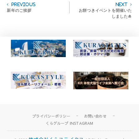
投
Previous
Next
Previous
Next
post:
post:
新年のご挨拶
お餅つきイベントを開催いた
稿
しました🎍
ナ
ビ
ゲ
ー
シ
ョ
ン
プライバシーポリシー
お問い合わせ
くらグループ INSTAGRAM