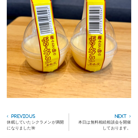
投
Previous
Next
Previous
Next
post:
post:
休眠していたシクラメンが満開
本日は無料相続相談会を開催
稿
になりました🌺
しております。
ナ