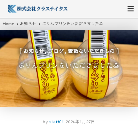
株式会社クラステイタス
地域のコミュニティーを大切にする企業
Home
お知らせ
ぷりんプリンをいただきました🍮
,
,
お知らせ
ブログ
素敵ないただきもの
ぷりんプリンをいただきました🍮
by
staff01
2024年1月27日