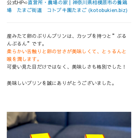
公式HP➪
直営所・農場の家 | 神奈川県相模原市の養鶏
場 たまご街道 コトブキ園たまご (kotobukien.biz)
産みたて卵のぷりんプリンは、カップを持つと”ぷる
んぷるん”です。
柔らかい舌触りと卵の甘さが美味しくて、とぅるんと
喉を潤します。
可愛い見た目だけではなく、美味しさも格別でした！
美味しいプリンを誠にありがとうございました。