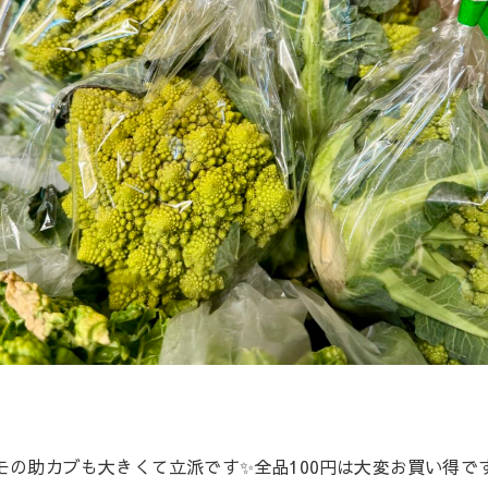
モの助カブも大きくて立派です✨全品100円は大変お買い得で