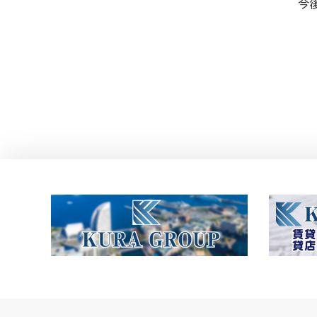
今
投
稿
ナ
ビ
ゲ
ー
シ
ョ
ン