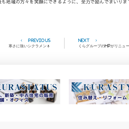
後も地域の方々を笑顔にできるように、全力で励んでまいりま
Previous
Next
Previous
Next
post:
post:
寒さに強いシクラメン🌷
くらグループのHPがリニュ