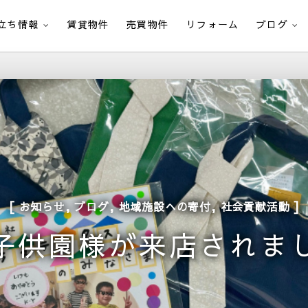
立ち情報
賃貸物件
売買物件
リフォーム
ブログ
,
,
,
お知らせ
ブログ
地域施設への寄付
社会貢献活動
子供園様が来店されま