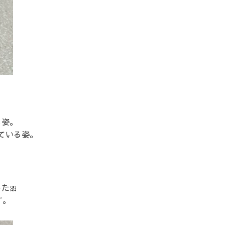
る姿。
ている姿。
た🎀
す。