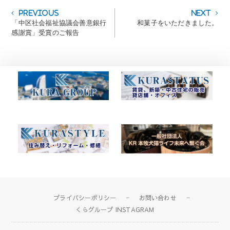
投
Previous
Next
Previous
Next
post:
post:
「中区社会福祉協議会善意銀行
和菓子をいただきました。
稿
感謝賞」受賞のご報告
ナ
ビ
ゲ
ー
シ
ョ
ン
プライバシーポリシー
お問い合わせ
くらグループ INSTAGRAM