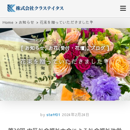
株式会社クラステイタス
地域のコミュニティーを大切にする企業
Home
お知らせ
花束を贈っていただきました💐
,
,
お知らせ
お花(受付・花壇)
ブログ
花束を贈っていただきました💐
by
staff01
2024年2月24日