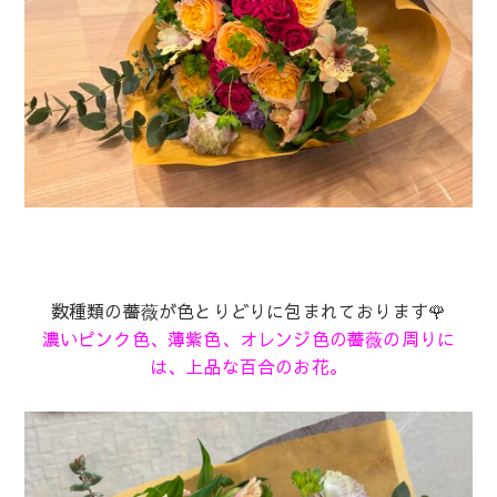
数種類の薔薇が色とりどりに包まれております🌹
濃いピンク色、薄紫色、オレンジ色の薔薇の周りに
は、上品な百合のお花。