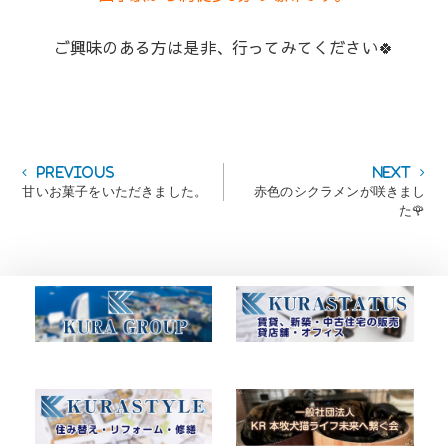
ご興味のある方は是非、行ってみてください🍀
投
Previous
Next
Previous
Next
post:
post:
甘いお菓子をいただきました。
赤色のシクラメンが咲きまし
稿
た🌹
ナ
ビ
ゲ
ー
シ
ョ
ン