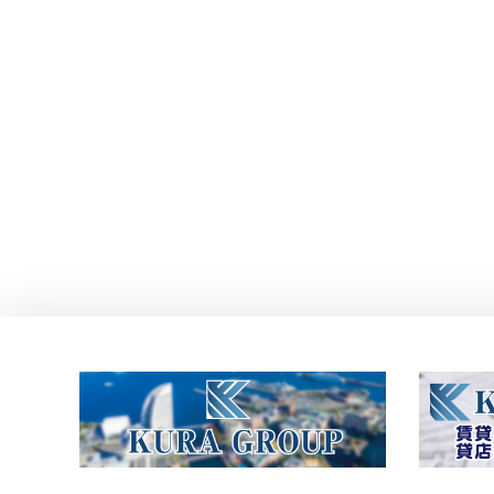
投
稿
ナ
ビ
ゲ
ー
シ
ョ
ン