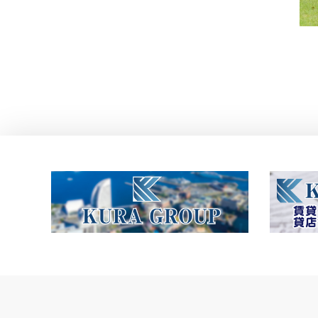
投
稿
ナ
ビ
ゲ
ー
シ
ョ
ン