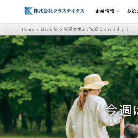
企業情報
お役
株式会社クラステイタス
地域のコミュニティーを大切にする企業
Home
お知らせ
今週は休まず営業しております！
今週