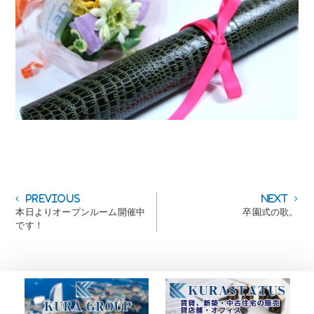
投
Previous
Next
Previous
Next
post:
post:
本日よりオープンルーム開催中
卒園式の歌。
稿
です！
ナ
ビ
ゲ
ー
シ