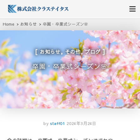
株式会社クラステイタス
地域のコミュニティーを大切にする企業
Home
お知らせ
卒園・卒業式シーズン🌸
,
,
お知らせ
その他
ブログ
卒園・卒業式シーズン🌸
by
staff01
2024年3月24日