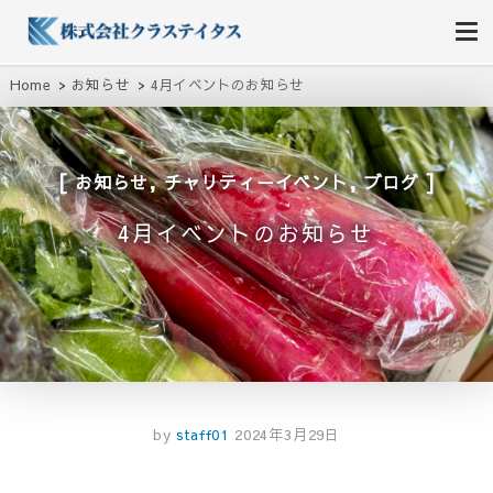
株式会社クラステイタス
地域のコミュニティーを大切にする企業
Home
お知らせ
4月イベントのお知らせ
,
,
お知らせ
チャリティーイベント
ブログ
4月イベントのお知らせ
by
staff01
2024年3月29日