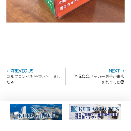
投
Previous
Next
Previous
Next
post:
post:
ゴルフコンペを開催いたしまし
Y.S.C.C.サッカー選手が来店
稿
た⛳
されました⚽
ナ
ビ
ゲ
ー
シ
ョ
ン