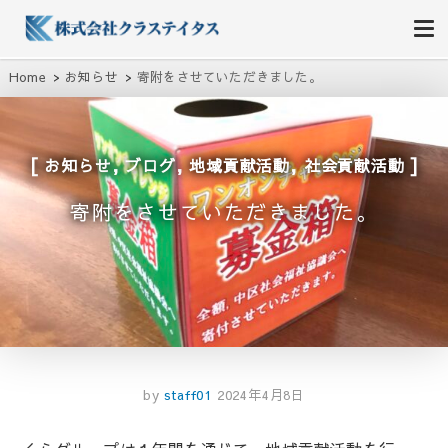
株式会社クラステイタス
地域のコミュニティーを大切にする企業
Home
お知らせ
寄附をさせていただきました。
,
,
,
お知らせ
ブログ
地域貢献活動
社会貢献活動
寄附をさせていただきました。
by
staff01
2024年4月8日