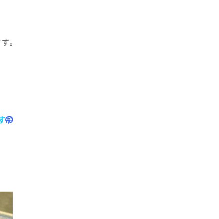
ます。
す
🤭