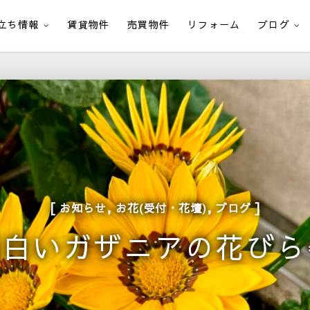
立ち情報
賃貸物件
売買物件
リフォーム
ブログ
,
,
お知らせ
お花(受付・花壇)
ブログ
面白いガザニアの花びら