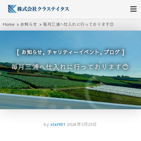
株式会社クラステイタス
地域のコミュニティーを大切にする企業
Home
お知らせ
毎月三浦へ仕入れに行っております😊
,
,
お知らせ
チャリティーイベント
ブログ
毎月三浦へ仕入れに行っております😊
by
staff01
2024年5月25日