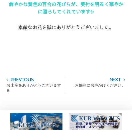
鮮やかな黄色の百合の花びらが、受付を明るく華やか
に照らしてくれています✨
素敵なお花を誠にありがとうございました。
投
Previous
Next
Previous
Next
post:
post:
お土産をありがとうございます
お気軽にお声がけください。
稿
🍍
ナ
ビ
ゲ
ー
シ
ョ