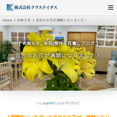
株式会社クラステイタス
地域のコミュニティーを大切にする企業
Home
お知らせ
百合のお花が満開になりました！
,
,
お知らせ
お花(受付・花壇)
ブログ
百合のお花が満開になりました！
by
staff01
2024年6月8日