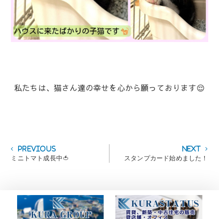
私たちは、猫さん達の幸せを心から願っております😌
投
Previous
Next
Previous
Next
post:
post:
ミニトマト成長中🍅
スタンプカード始めました！
稿
ナ
ビ
ゲ
ー