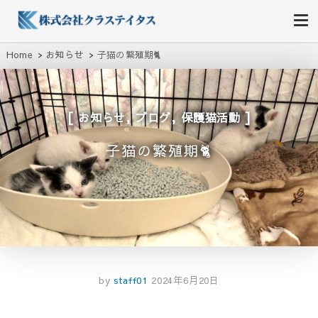
株式会社クラステイタス
地域のコミュニティーを大切にする企業
Home
お知らせ
子猫の繁殖期🐈
,
,
お知らせ
ブログ
保護猫活動
子猫の繁殖期🐈
by
staff01
2024年6月20日