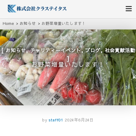
株式会社クラステイタス
地域のコミュニティーを大切にする企業
Home
お知らせ
お野菜増量いたします！
,
,
,
お知らせ
チャリティーイベント
ブログ
社会貢献活動
お野菜増量いたします！
by
staff01
2024年6月24日