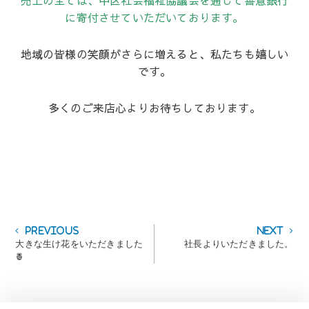
売上の全ては、中区社会福祉協議会を通して善意銀行
に寄付させていただいております。
地域の皆様の笑顔がさらに増えると、私たちも嬉しい
です。
多くのご来店心よりお待ちしております。
投
Previous
Next
Previous
Next
post:
post:
大きな生け花をいただきました
社長よりいただきました。
稿
🍍
ナ
ビ
ゲ