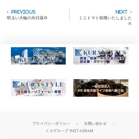
投
Previous
Next
Previous
Next
post:
post:
明るい大輪の向日葵🌻
ミニトマト収穫いたしました
稿
🍅
ナ
ビ
ゲ
ー
シ
ョ
ン
プライバシーポリシー
お問い合わせ
くらグループ INSTAGRAM