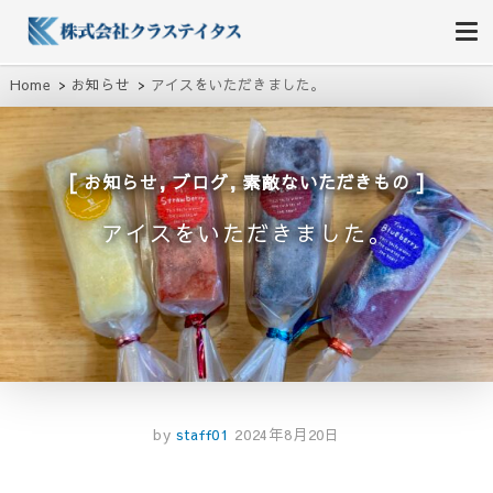
株式会社クラステイタス
地域のコミュニティーを大切にする企業
Home
お知らせ
アイスをいただきました。
,
,
お知らせ
ブログ
素敵ないただきもの
アイスをいただきました。
by
staff01
2024年8月20日