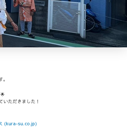
す。
🌟
ていただきました！
-su.co.jp)