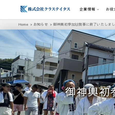
企業情報
お役
株式会社クラステイタス
地域のコミュニティーを大切にする企業
Home
お知らせ
御神輿初参加🙌無事に終了いたしま
御神輿初