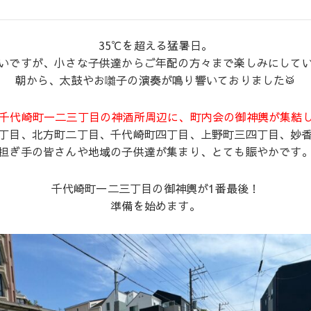
35℃を超える猛暑日。
いですが、小さな子供達からご年配の方々まで楽しみにして
朝から、太鼓やお囃子の演奏が鳴り響いておりました🥁
、千代崎町一二三丁目の神酒所周辺に、町内会の御神輿が集結
一丁目、北方町二丁目、千代崎町四丁目、上野町三四丁目、妙香
担ぎ手の皆さんや地域の子供達が集まり、とても賑やかです
千代崎町一二三丁目の御神輿が1番最後！
準備を始めます。