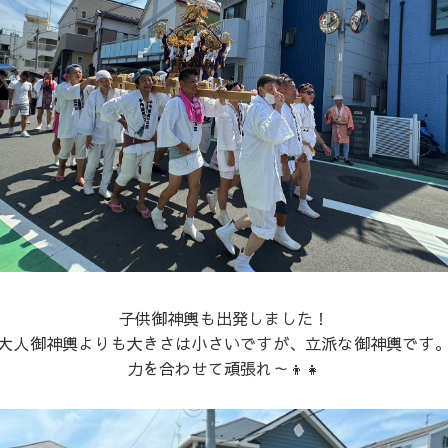
子供御神輿も出発しました！
大人御神輿よりも大きさは小さいですが、立派な御神輿です
力を合わせて頑張れ～👦👧