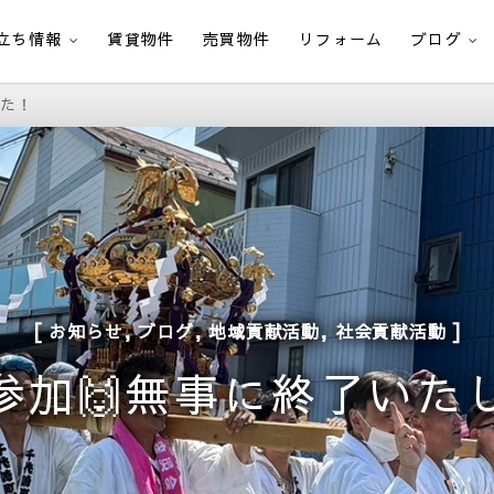
立ち情報
賃貸物件
売買物件
リフォーム
ブログ
した！
,
,
,
お知らせ
ブログ
地域貢献活動
社会貢献活動
参加🙌無事に終了いた