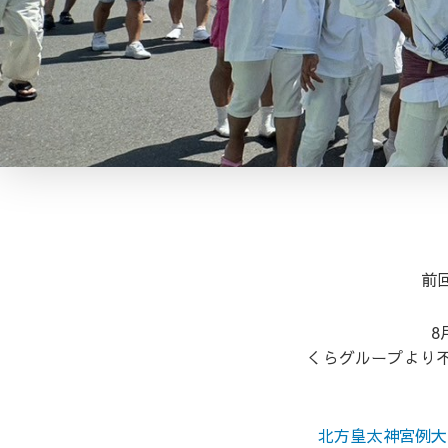
前
8
くらグループより
北方皇太神宮例大祭