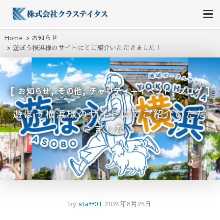
株式会社クラステイタス
地域のコミュニティーを大切にする企業
Home
お知らせ
遊ぼう横浜様のサイトにてご紹介いただきました！
,
,
,
お知らせ
その他
チャリティーイベント
ブログ
遊ぼう横浜様のサイトにてご紹介いただ
きました！
by
staff01
2024年8月25日