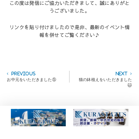
この度は発信にご協力いただきまして、誠にありがと
うございました。
リンクを貼り付けましたので是非、最新のイベント情
報を併せてご覧ください♪
投
Previous
Next
Previous
Next
post:
post:
お中元をいただきました⑤
猫の鉢植えをいただきました
稿
🐱
ナ
ビ
ゲ
ー
シ
ョ
ン