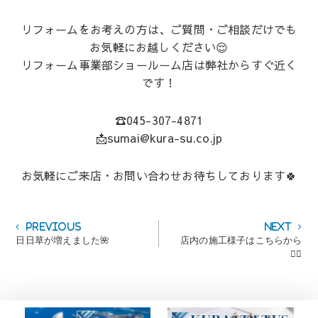
リフォームをお考えの方は、ご質問・ご相談だけでも
お気軽にお越しください😌
リフォーム事業部ショールーム店は弊社からすぐ近く
です！
☎045-307-4871
📩sumai@kura-su.co.jp
お気軽にご来店・お問い合わせお待ちしております🍀
投
Previous
Next
Previous
Next
post:
post:
日日草が増えました🌺
店内の施工様子はこちらから
稿
💁‍♀️
ナ
ビ
ゲ
ー