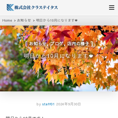
株式会社クラステイタス
地域のコミュニティーを大切にする企業
Home
お知らせ
明日から10月になります🍁
,
,
お知らせ
ブログ
店内の様子
明日から10月になります🍁
by
staff01
2024年9月30日