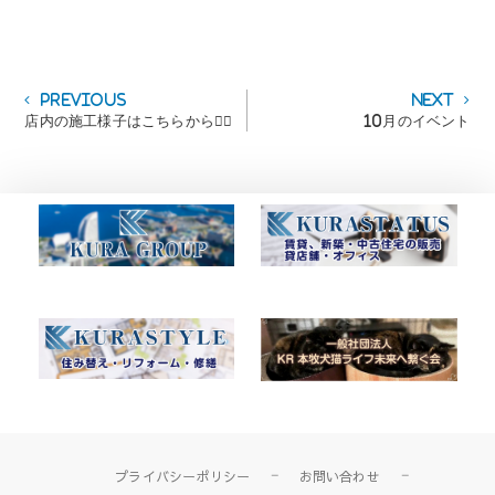
投
Previous
Next
Previous
Next
post:
post:
店内の施工様子はこちらから💁‍♀️
10月のイベント
稿
ナ
ビ
ゲ
ー
シ
ョ
ン
プライバシーポリシー
お問い合わせ