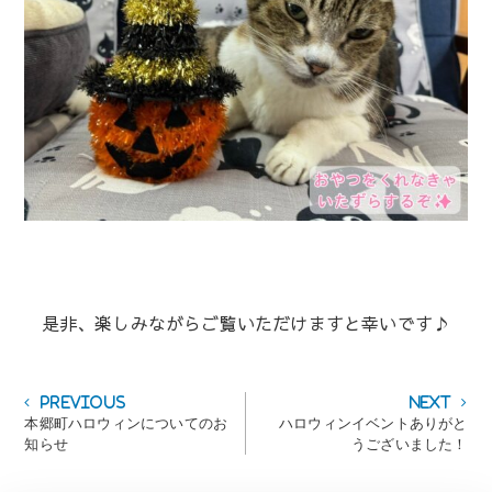
是非、楽しみながらご覧いただけますと幸いです♪
投
Previous
Next
Previous
Next
post:
post:
本郷町ハロウィンについてのお
ハロウィンイベントありがと
稿
知らせ
うございました！
ナ
ビ