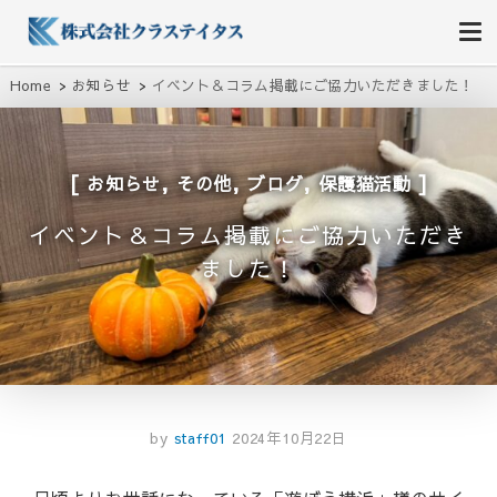
株式会社クラステイタス
地域のコミュニティーを大切にする企業
Home
お知らせ
イベント＆コラム掲載にご協力いただきました！
,
,
,
お知らせ
その他
ブログ
保護猫活動
イベント＆コラム掲載にご協力いただき
ました！
by
staff01
2024年10月22日