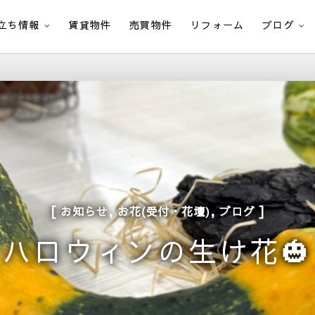
立ち情報
賃貸物件
売買物件
リフォーム
ブログ
,
,
お知らせ
お花(受付・花壇)
ブログ
ハロウィンの生け花🎃