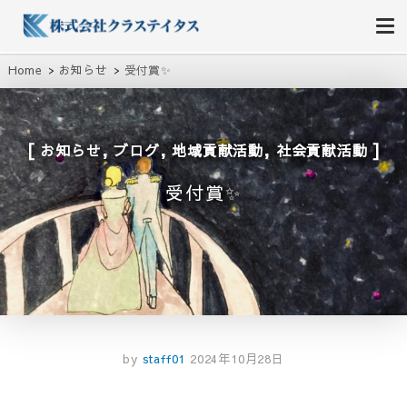
株式会社クラステイタス
地域のコミュニティーを大切にする企業
Home
お知らせ
受付賞✨
,
,
,
お知らせ
ブログ
地域貢献活動
社会貢献活動
受付賞✨
by
staff01
2024年10月28日