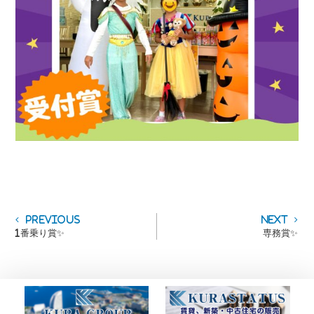
投
Previous
Next
Previous
Next
post:
post:
1番乗り賞✨
専務賞✨
稿
ナ
ビ
ゲ
ー