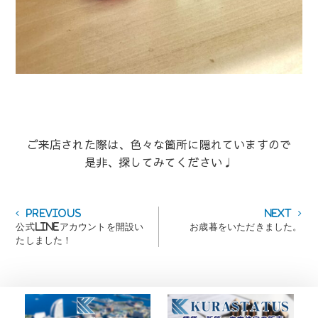
ご来店された際は、色々な箇所に隠れていますので
是非、探してみてください♩
投
Previous
Next
Previous
Next
post:
post:
公式LINEアカウントを開設い
お歳暮をいただきました。
稿
たしました！
ナ
ビ
ゲ
ー