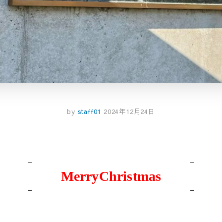
by
staff01
2024年12月24日
MerryChristmas