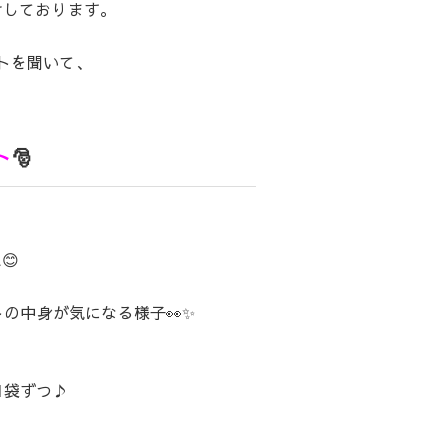
けしております。
トを聞いて、
ト
🎅
😊
の中身が気になる様子👀✨
1袋ずつ♪