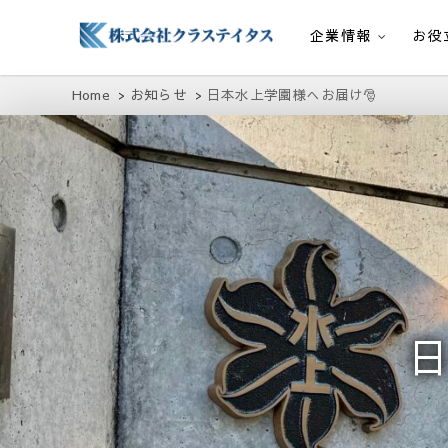
企業情報
お役
株式会社クラステイタス
地域のコミュニティーを大切にする企業
Home
お知らせ
日本水上学園様へお届け🎅