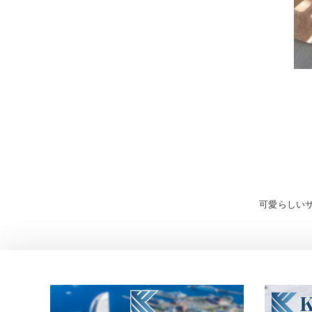
投
可愛らしいサ
稿
ナ
ビ
ゲ
ー
シ