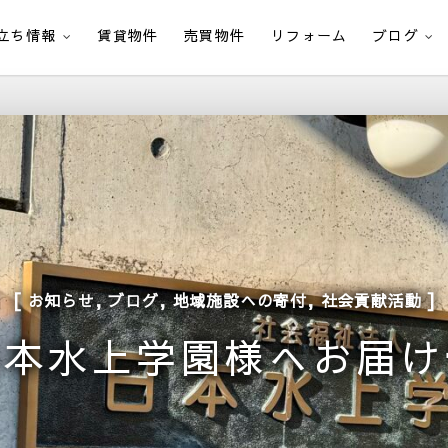
立ち情報
賃貸物件
売買物件
リフォーム
ブログ
,
,
,
お知らせ
ブログ
地域施設への寄付
社会貢献活動
日本水上学園様へお届け