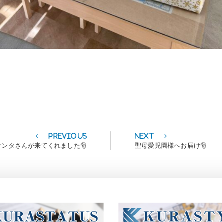
Previous
Next
Previous
Next
post:
post:
ンタさんが来てくれました🎅
聖母愛児園様へお届け🎅