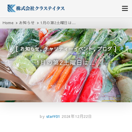
株式会社クラステイタス
地域のコミュニティーを大切にする企業
Home
お知らせ
1月の第2土曜日は…
,
,
お知らせ
チャリティーイベント
ブログ
1月の第2土曜日は…
by
staff01
2024年12月22日