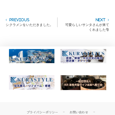
投
Previous
Next
Previous
Next
post:
post:
シクラメンをいただきました。
可愛らしいサンタさんが来て
稿
くれました🎅
ナ
ビ
ゲ
ー
シ
ョ
ン
プライバシーポリシー
お問い合わせ