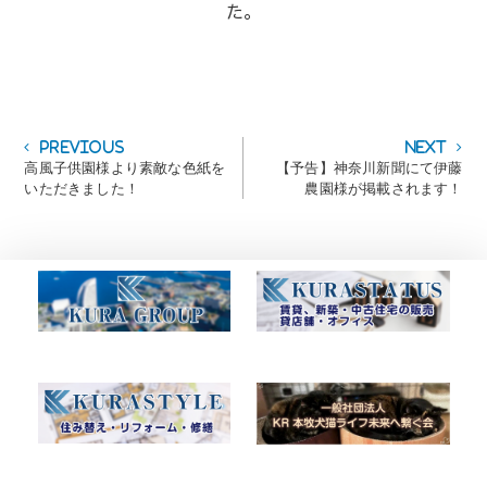
た。
投
Previous
Next
Previous
Next
post:
post:
高風子供園様より素敵な色紙を
【予告】神奈川新聞にて伊藤
稿
いただきました！
農園様が掲載されます！
ナ
ビ
ゲ
ー
シ
ョ
ン