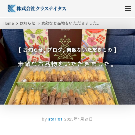
株式会社クラステイタス
地域のコミュニティーを大切にする企業
Home
お知らせ
素敵なお品物をいただきました。
,
,
お知らせ
ブログ
素敵ないただきもの
素敵なお品物をいただきました。
by
staff01
2025年1月24日