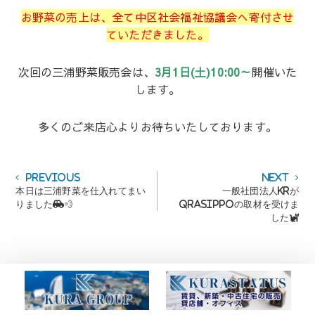
お野菜の売上は、全て中区社会福祉協議会へ寄付させ
ていただきました。
次回の三浦野菜販売会は、
3月1日(土)10:00～
開催いた
します。
多くのご来店心よりお待ちいたしております。
投
Previous
Next
Previous
Next
post:
post:
本日は三浦野菜を仕入れてまい
一般社団法人KRが
稿
りました🚗💨
Qrasippoの取材を受けま
ナ
した🐈
ビ
ゲ
ー
シ
ョ