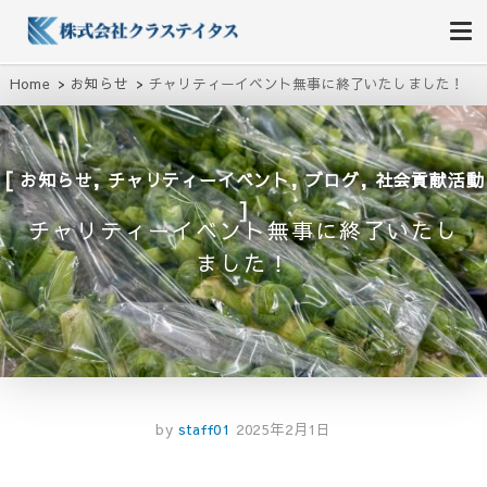
株式会社クラステイタス
地域のコミュニティーを大切にする企業
Home
お知らせ
チャリティーイベント無事に終了いたしました！
,
,
,
お知らせ
チャリティーイベント
ブログ
社会貢献活動
チャリティーイベント無事に終了いたし
ました！
by
staff01
2025年2月1日