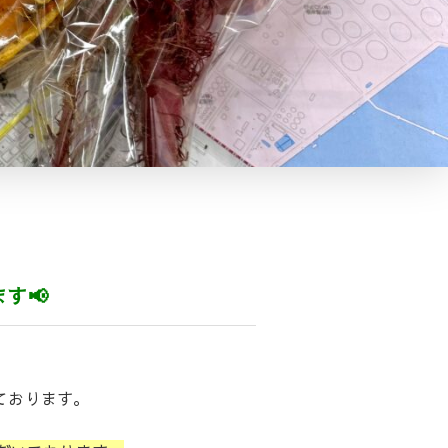
す📢
ております。