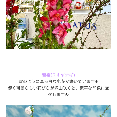
雪柳(ユキヤナギ)
雪のように真っ白な小花が咲いています❄
儚く可愛らしい花びらが沢山咲くと、豪華な印象に変
化します🌟