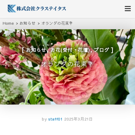
株式会社クラステイタス
地域のコミュニティーを大切にする企業
Home
お知らせ
オランダの花束💐
,
,
お知らせ
お花(受付・花壇)
ブログ
オランダの花束💐
by
staff01
2025年3月21日