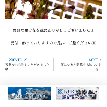
素敵な生け花を誠にありがとうございました♩
受付に飾っておりますので是非、ご覧ください💁‍♀️
投
Previous
Next
Previous
Next
post:
post:
素敵なお品物をいただきました
夜になると開花する珍しいお
稿
🍪
花。
ナ
ビ
ゲ
ー
シ
ョ