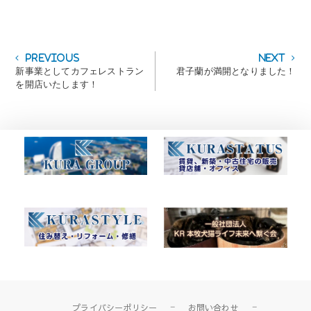
投
Previous
Next
Previous
Next
post:
post:
新事業としてカフェレストラン
君子蘭が満開となりました！
稿
を開店いたします！
ナ
ビ
ゲ
ー
シ
ョ
ン
プライバシーポリシー
お問い合わせ