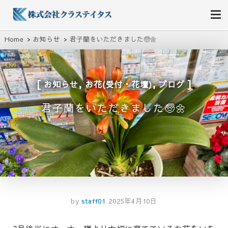
株式会社クラステイタス
地域のコミュニティーを大切にする企業
Home
お知らせ
君子蘭をいただきました🧓🌼
,
,
お知らせ
お花(受付・花壇)
ブログ
君子蘭をいただきました🧓🌼
by
staff01
2025年4月10日