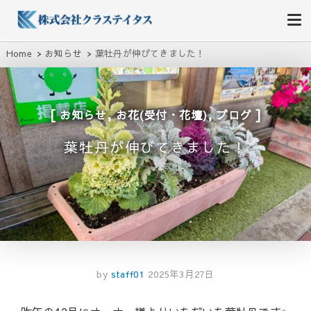
株式会社クラステイタス
地域のコミュニティーを大切にする企業
Home
お知らせ
葉牡丹が伸びてきました！
,
,
お知らせ
お花(受付・花壇)
ブログ
葉牡丹が伸びてきました！
by
staff01
2025年3月27日