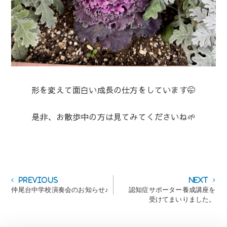
形を変えて面白い成長の仕方をしています🤭
是非、お散歩中の方は見てみてくださいね🌱
投
Previous
Next
Previous
Next
post:
post:
仲尾台中学校演奏会のお知らせ♪
認知症サポーター養成講座を
稿
受けてまいりました。
ナ
ビ