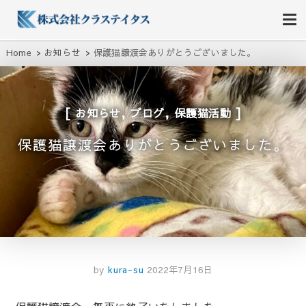
株式会社クラステイタス
地域のコミュニティーを大切にする企業
Home
お知らせ
保護猫譲渡会ありがとうございました。
,
,
お知らせ
ブログ
保護猫活動
保護猫譲渡会ありがとうございました。
by
kura-su
2022年7月16日