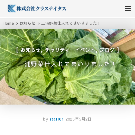
株式会社クラステイタス
地域のコミュニティーを大切にする企業
Home
お知らせ
三浦野菜仕入れてまいりました！
,
,
お知らせ
チャリティーイベント
ブログ
三浦野菜仕入れてまいりました！
by
staff01
2025年5月2日