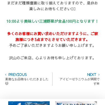
まだまだ種類豊富に取り揃えておりますので、是非お
楽しみにお待ちください💁‍♀️
10:00より美味しい三浦野菜が全品100円となります！
多くのお客様にお買い求めいただけますように、ご家
族様につき5点までとさせていただきます。
予めご了承いただきますようお願い申し上げます。
沢山のご来店、心よりお待ち申し上げております。
投
Previous
Next
Previous
Next
post:
post:
素敵なお品物をいただきました
アイビーゼラニウムが満開で
稿
🐱
す🌺
ナ
ビ
ゲ
ー