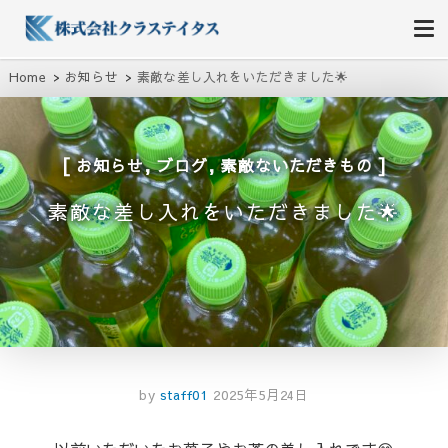
株式会社クラステイタス
地域のコミュニティーを大切にする企業
Home
お知らせ
素敵な差し入れをいただきました🌟
,
,
お知らせ
ブログ
素敵ないただきもの
素敵な差し入れをいただきました🌟
by
staff01
2025年5月24日