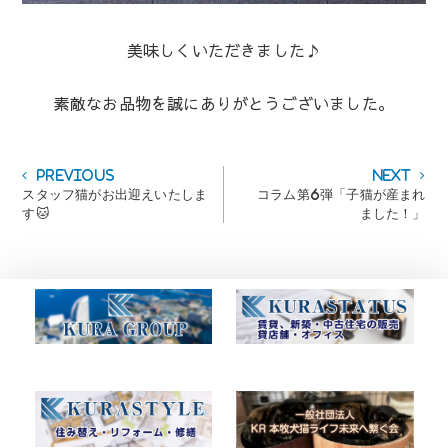
美味しくいただきました♪
素敵なお品物を誠にありがとうございました。
投
Previous
Next
Previous
Next
post:
post:
スタッフ猫がお出迎えいたしま
コラム第6弾「子猫が産まれ
稿
す🐱
ました！」
ナ
ビ
ゲ
ー
シ
ョ
ン