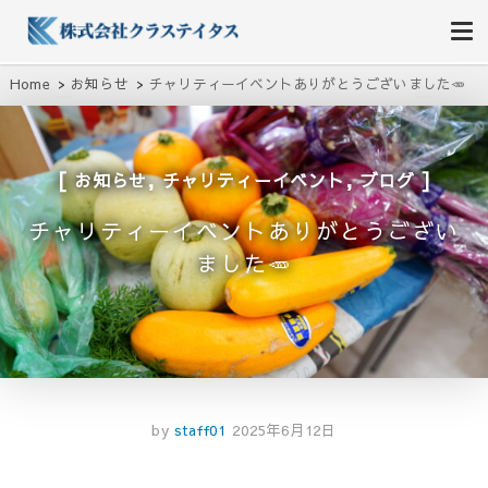
株式会社クラステイタス
地域のコミュニティーを大切にする企業
Home
お知らせ
チャリティーイベントありがとうございました🥕
,
,
お知らせ
チャリティーイベント
ブログ
チャリティーイベントありがとうござい
ました🥕
by
staff01
2025年6月12日