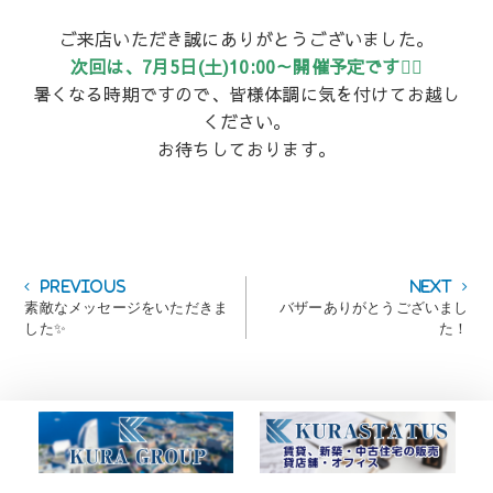
ご来店いただき誠にありがとうございました。
次回は、7月5日(土)10:00～開催予定です🙋‍♀️
暑くなる時期ですので、皆様体調に気を付けてお越し
ください。
お待ちしております。
投
Previous
Next
Previous
Next
post:
post:
素敵なメッセージをいただきま
バザーありがとうございまし
稿
した✨
た！
ナ
ビ
ゲ
ー
シ
ョ