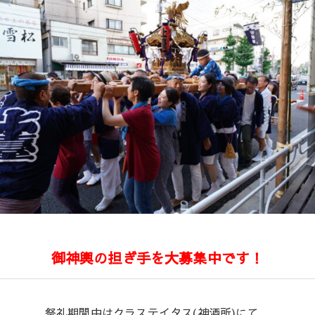
御神輿の担ぎ手を大募集中です！
祭礼期間中はクラステイタス(神酒所)にて、