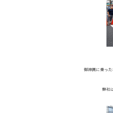
御神輿に乗った
弊社