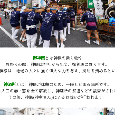
御神輿
とは神様の乗り物💡
お祭りの際、神様は神社から出て、御神輿に乗ります。
神様は、地域の人々に強く偉大な力を与え、災厄を清めると
神酒所
とは、神様が休憩のため、一時とどまる場所です。
は入口の扉・窓を全て解放し、神酒所の祭壇などの設営がされ
その後、神職(神主さん)によるお祓いが行われます。