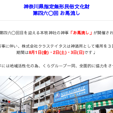
神奈川県指定無形民俗文化財
第四六〇回 お馬流し
第四六〇回目を迎える本牧神社の神事
「お馬流し」
が開催さ
行事に伴い、株式会社クラステイタスは神酒所として場所を３日
期間は
8月1
日(金)・2
日(土)・3日(日)
です♩
の年には地域活性化の為、くらグループ一同、全面的に協力をさ