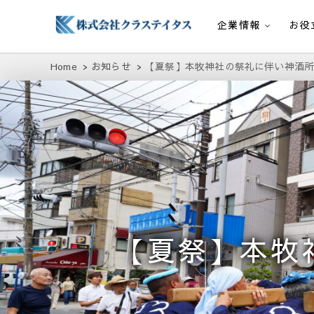
企業情報
お役
株式会社クラステイタス
地域のコミュニティーを大切にする企業
Home
お知らせ
【夏祭】本牧神社の祭礼に伴い神酒
【夏祭】本牧