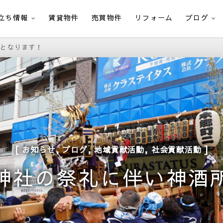
立ち情報
賃貸物件
売買物件
リフォーム
ブログ
所となります！
,
,
,
お知らせ
ブログ
地域貢献活動
社会貢献活動
神社の祭礼に伴い神酒