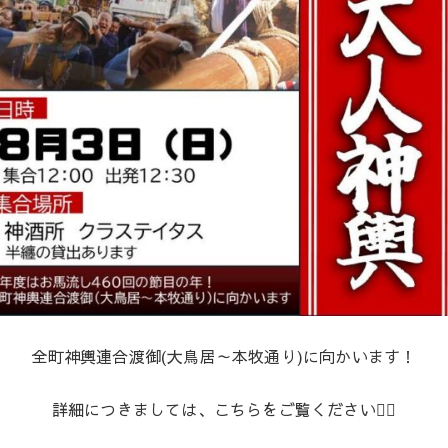
全町神輿連合渡御(大鳥居～本牧通り)に向かいます！
詳細につきましては、こちらをご覧ください💁‍♀️